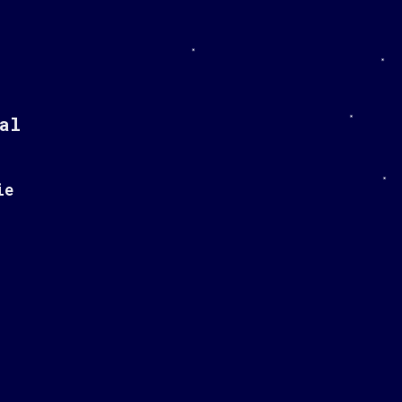
al
ie