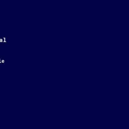
al
ie